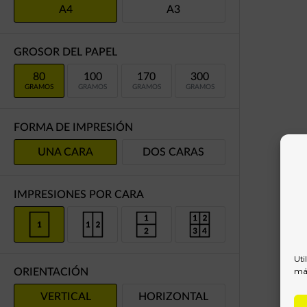
A4
A3
GROSOR DEL PAPEL
80
100
170
300
GRAMOS
GRAMOS
GRAMOS
GRAMOS
FORMA DE IMPRESIÓN
UNA CARA
DOS CARAS
IMPRESIONES POR CARA
Uti
más
ORIENTACIÓN
VERTICAL
HORIZONTAL