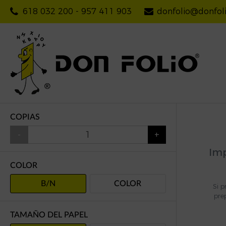
618 032 200
-
957 411 903
donfolio@donfol
Calendarios
Displays
Lienzos
Marc
COPIAS
Revistas
-
+
Tesis Doctorales / TFG / TFM
Imp
COLOR
B/N
COLOR
Si p
pre
TAMAÑO DEL PAPEL