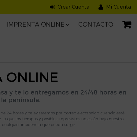
Crear Cuenta
Mi Cuenta
IMPRENTA ONLINE
CONTACTO
Carteles
CDs y DVDs
Folletos
Libros
Menús
Papeles de Cartas
A ONLINE
de Visita
Tarjetones / Postales /
Invitaciones
asa y te lo entregamos en 24/48 horas en
la península.
o de 24 horas y te avisaremos por correo electrónico cuando esté
 lo que los tiempos y posibles imprevistos no están bajo nuestro
r cualquier incidencia que pueda surgir.