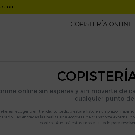
io.com
COPISTERÍA ONLINE
Carpetas
Flyers
apáginas / Marcadores
COPISTERÍ
Sobres
Tarjetas 
rime online sin esperas y sin moverte de c
cualquier punto de 
refieres recogerlo en tienda, tu pedido estará listo en un plazo máxim
parado. Las entregas las realiza una empresa de transporte externa, por
control. Aun así, estaremos a tu lado para resolve